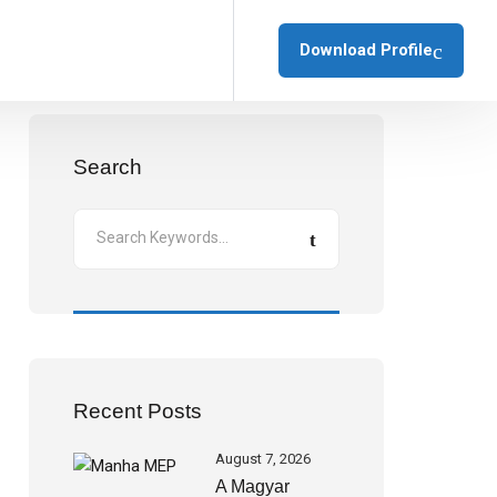
Download Profile
Search
Recent Posts
August 7, 2026
A Magyar