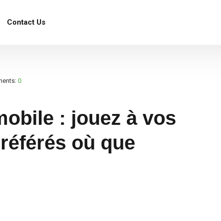
Contact Us
e : jouez à vos jeux de casino préférés où que vous
ents:
0
obile : jouez à vos
préférés où que