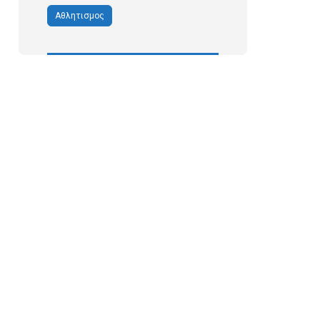
Αθλητισμος