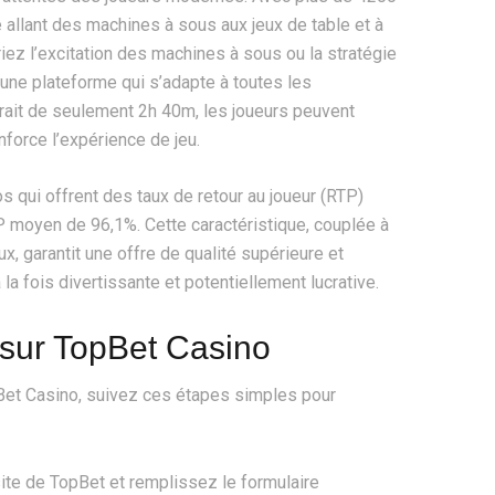
 allant des machines à sous aux jeux de table et à
riez l’excitation des machines à sous ou la stratégie
 une plateforme qui s’adapte à toutes les
trait de seulement 2h 40m, les joueurs peuvent
nforce l’expérience de jeu.
 qui offrent des taux de retour au joueur (RTP)
P moyen de 96,1%. Cette caractéristique, couplée à
x, garantit une offre de qualité supérieure et
la fois divertissante et potentiellement lucrative.
ur TopBet Casino
pBet Casino, suivez ces étapes simples pour
te de TopBet et remplissez le formulaire