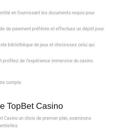
ntité en fournissant les documents requis pour
e de paiement préférée et effectuez un dépôt pour
ste bibliothèque de jeux et choisissez celui qui
t profitez de l’expérience immersive du casino.
otre compte
de TopBet Casino
t Casino un choix de premier plan, examinons
ntielles.