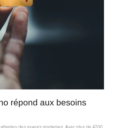
o répond aux besoins
 attentes des joueurs modernes. Avec plus de 4200