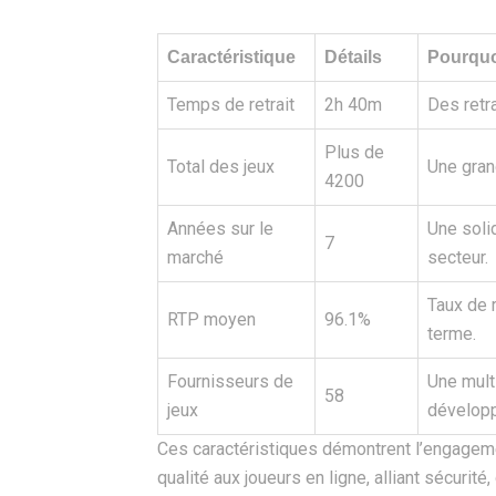
Caractéristique
Détails
Pourquo
Temps de retrait
2h 40m
Des retr
Plus de
Total des jeux
Une gran
4200
Années sur le
Une soli
7
marché
secteur.
Taux de 
RTP moyen
96.1%
terme.
Fournisseurs de
Une mult
58
jeux
développ
Ces caractéristiques démontrent l’engageme
qualité aux joueurs en ligne, alliant sécurité