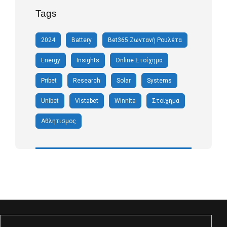
Tags
2024
Battery
Bet365 Ζωντανή Ρουλέτα
Energy
Insights
Online Στοίχημα
Pribet
Research
Solar
Systems
Unibet
Vistabet
Winnita
Στοίχημα
Αθλητισμος