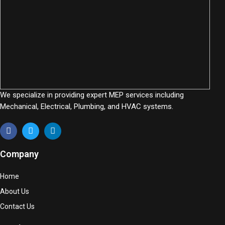
We specialize in providing expert MEP services including
Mechanical, Electrical, Plumbing, and HVAC systems.
Company
Home
About Us
Contact Us