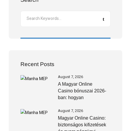
Recent Posts
August 7, 2026
A Magyar Online
Casino bónuszai 2026-
ban: hogyan
szerezhetsz még több
értéket
August 7, 2026
Magyar Online Casino:
biztonságos kifizetések