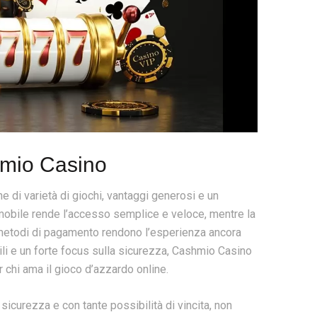
hmio Casino
 di varietà di giochi, vantaggi generosi e un
 mobile rende l’accesso semplice e veloce, mentre la
i metodi di pagamento rendono l’esperienza ancora
ili e un forte focus sulla sicurezza, Cashmio Casino
 chi ama il gioco d’azzardo online.
 sicurezza e con tante possibilità di vincita, non