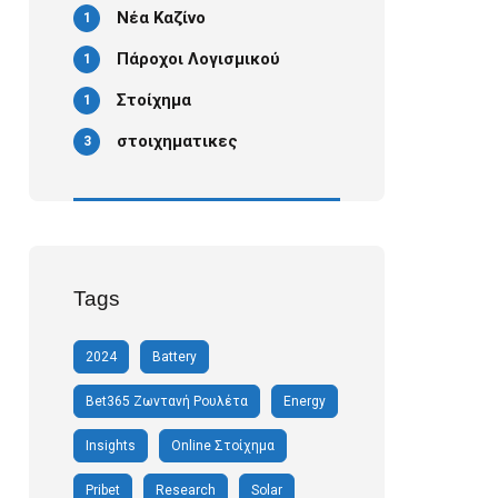
Νέα Καζίνο
1
Πάροχοι Λογισμικού
1
Στοίχημα
1
στοιχηματικες
3
Tags
2024
Battery
Bet365 Ζωντανή Ρουλέτα
Energy
Insights
Online Στοίχημα
Pribet
Research
Solar