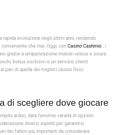
 rapida evoluzione negli ultimi anni, rendendo
e conveniente che mai. Oggi, con
Casino Cashmio
, i
ino grazie a un’applicazione mobile veloce e sicura.
ochi, bonus esclusivi e un servizio clienti
 pari di quella dei migliori casinò fisici.
 di scegliere dove giocare
mpito arduo, data l’enorme varietà di opzioni
iderazione diversi aspetti per garantirsi
uni dei fattori più importanti da considerare