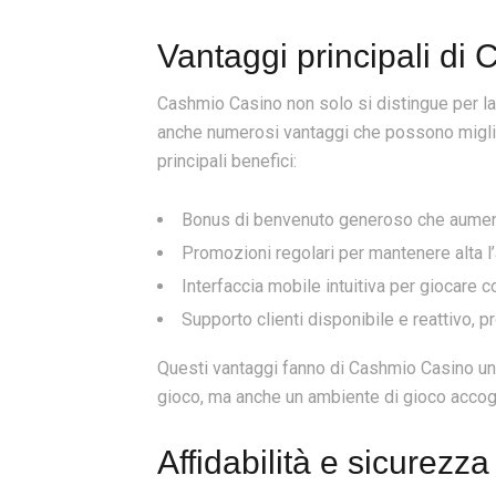
Vantaggi principali di
Cashmio Casino non solo si distingue per l
anche numerosi vantaggi che possono miglior
principali benefici:
Bonus di benvenuto generoso che aumenta 
Promozioni regolari per mantenere alta l’
Interfaccia mobile intuitiva per giocar
Supporto clienti disponibile e reattivo, p
Questi vantaggi fanno di Cashmio Casino una
gioco, ma anche un ambiente di gioco accogl
Affidabilità e sicurez