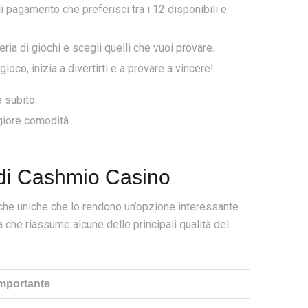
i pagamento che preferisci tra i 12 disponibili e
eria di giochi e scegli quelli che vuoi provare.
ioco, inizia a divertirti e a provare a vincere!
 subito.
giore comodità.
 di Cashmio Casino
che uniche che lo rendono un’opzione interessante
la che riassume alcune delle principali qualità del
importante