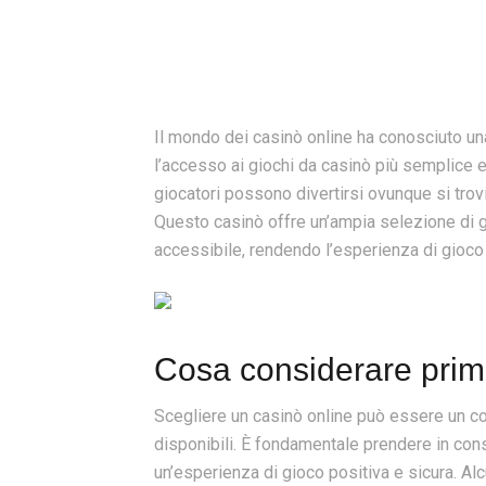
Il mondo dei casinò online ha conosciuto una
l’accesso ai giochi da casinò più semplice 
giocatori possono divertirsi ovunque si trov
Questo casinò offre un’ampia selezione di gi
accessibile, rendendo l’esperienza di gioco al
Cosa considerare prima
Scegliere un casinò online può essere un co
disponibili. È fondamentale prendere in cons
un’esperienza di gioco positiva e sicura. Alc