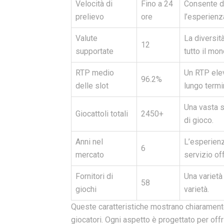
Velocità di
Fino a 24
Consente di
prelievo
ore
l’esperienz
Valute
La diversità
12
supportate
tutto il mon
RTP medio
Un RTP elev
96.2%
delle slot
lungo termi
Una vasta s
Giocattoli totali
2450+
di gioco.
Anni nel
L’esperienz
6
mercato
servizio off
Fornitori di
Una varietà 
58
giochi
varietà.
Queste caratteristiche mostrano chiarament
giocatori. Ogni aspetto è progettato per offr