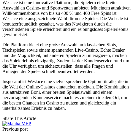
Westace ist eine innovative Plattform, die Spielern eine breite
Auswahl an Casino- und Sportwetten anbietet. Mit einem attraktiven
Willkommensbonus von bis zu 400 % und 400 Free Spins ist
Westace eine ausgezeichnete Wahl für neue Spieler. Die Website ist
benutzerfreundlich gestaltet, was das Navigieren durch die
verschiedenen Spiele erleichtert und ein reibungsloses Spielerlebnis
gewährleistet.
Die Plattform bietet eine große Auswahl an klassischen Slots,
Tischspielen sowie einem spannenden Live-Casino. Echte Dealer
und die Möglichkeit, mit anderen Spielern zu interagieren, machen
das Spielerlebnis einzigartig. Zudem ist der Kundenservice rund um
die Uhr verfügbar, um sicherzustellen, dass alle Fragen und
Anliegen der Spieler schnell beantwortet werden.
Insgesamt ist Westace eine vielversprechende Option für alle, die in
die Welt der Online-Casinos eintauchen möchten. Die Kombination
aus attraktiven Boni, einer breiten Spielauswahl und einem
hervorragenden Kundenservice macht es zu einem idealen Ort, um
die besten Chancen im Casino zu nutzen und gleichzeitig ein
unterhaltsames Erlebnis zu haben.
Share This Article
Previous post