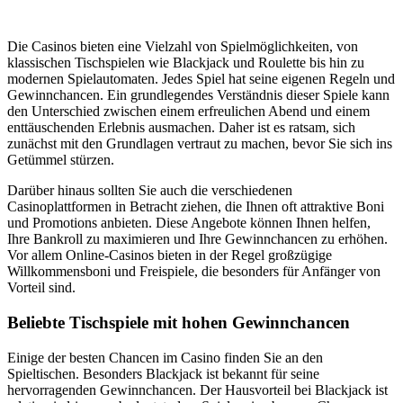
Die Casinos bieten eine Vielzahl von Spielmöglichkeiten, von
klassischen Tischspielen wie Blackjack und Roulette bis hin zu
modernen Spielautomaten. Jedes Spiel hat seine eigenen Regeln und
Gewinnchancen. Ein grundlegendes Verständnis dieser Spiele kann
den Unterschied zwischen einem erfreulichen Abend und einem
enttäuschenden Erlebnis ausmachen. Daher ist es ratsam, sich
zunächst mit den Grundlagen vertraut zu machen, bevor Sie sich ins
Getümmel stürzen.
Darüber hinaus sollten Sie auch die verschiedenen
Casinoplattformen in Betracht ziehen, die Ihnen oft attraktive Boni
und Promotions anbieten. Diese Angebote können Ihnen helfen,
Ihre Bankroll zu maximieren und Ihre Gewinnchancen zu erhöhen.
Vor allem Online-Casinos bieten in der Regel großzügige
Willkommensboni und Freispiele, die besonders für Anfänger von
Vorteil sind.
Beliebte Tischspiele mit hohen Gewinnchancen
Einige der besten Chancen im Casino finden Sie an den
Spieltischen. Besonders Blackjack ist bekannt für seine
hervorragenden Gewinnchancen. Der Hausvorteil bei Blackjack ist