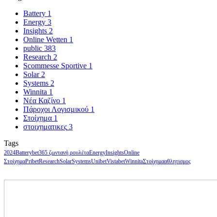
Battery
1
Energy
3
Insights
2
Online Wetten
1
public
383
Research
2
Scommesse Sportive
1
Solar
2
Systems
2
Winnita
1
Νέα Καζίνο
1
Πάροχοι Λογισμικού
1
Στοίχημα
1
στοιχηματικες
3
Tags
2024
Battery
bet365 ζωντανή ρουλέτα
Energy
Insights
Online
Στοίχημα
Pribet
Research
Solar
Systems
Unibet
Vistabet
Winnita
Στοίχημα
αθλητισμος