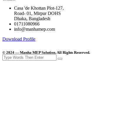
Casa 'de Khottan Plot-127,
Road- 01, Mirpur DOHS
Dhaka, Bangladesh
01711080966
info@manhamep.com
Download Profile
© 2024 — Manha MEP Solution. All Rights Reserved.