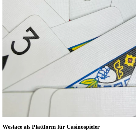
Westace als Plattform für Casinospieler