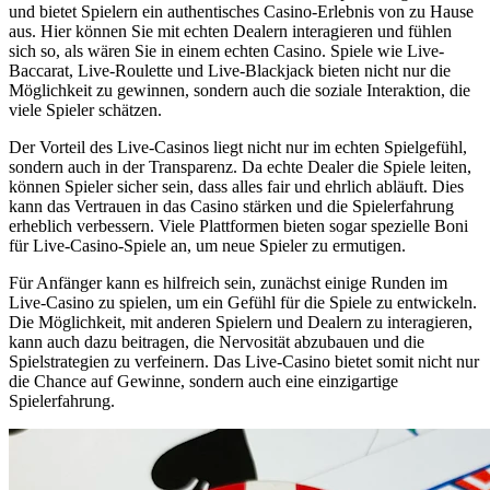
und bietet Spielern ein authentisches Casino-Erlebnis von zu Hause
aus. Hier können Sie mit echten Dealern interagieren und fühlen
sich so, als wären Sie in einem echten Casino. Spiele wie Live-
Baccarat, Live-Roulette und Live-Blackjack bieten nicht nur die
Möglichkeit zu gewinnen, sondern auch die soziale Interaktion, die
viele Spieler schätzen.
Der Vorteil des Live-Casinos liegt nicht nur im echten Spielgefühl,
sondern auch in der Transparenz. Da echte Dealer die Spiele leiten,
können Spieler sicher sein, dass alles fair und ehrlich abläuft. Dies
kann das Vertrauen in das Casino stärken und die Spielerfahrung
erheblich verbessern. Viele Plattformen bieten sogar spezielle Boni
für Live-Casino-Spiele an, um neue Spieler zu ermutigen.
Für Anfänger kann es hilfreich sein, zunächst einige Runden im
Live-Casino zu spielen, um ein Gefühl für die Spiele zu entwickeln.
Die Möglichkeit, mit anderen Spielern und Dealern zu interagieren,
kann auch dazu beitragen, die Nervosität abzubauen und die
Spielstrategien zu verfeinern. Das Live-Casino bietet somit nicht nur
die Chance auf Gewinne, sondern auch eine einzigartige
Spielerfahrung.