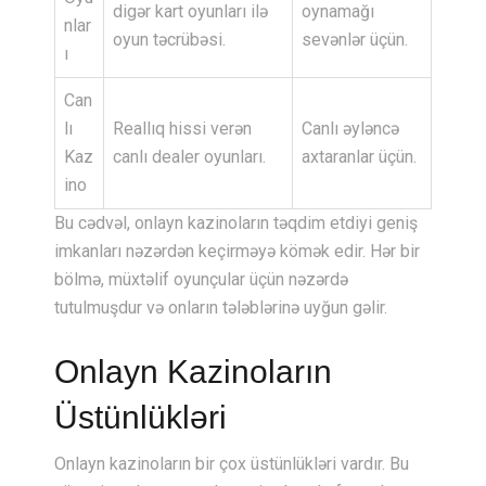
digər kart oyunları ilə
oynamağı
nlar
oyun təcrübəsi.
sevənlər üçün.
ı
Can
lı
Reallıq hissi verən
Canlı əyləncə
Kaz
canlı dealer oyunları.
axtaranlar üçün.
ino
Bu cədvəl, onlayn kazinoların təqdim etdiyi geniş
imkanları nəzərdən keçirməyə kömək edir. Hər bir
bölmə, müxtəlif oyunçular üçün nəzərdə
tutulmuşdur və onların tələblərinə uyğun gəlir.
Onlayn Kazinoların
Üstünlükləri
Onlayn kazinoların bir çox üstünlükləri vardır. Bu