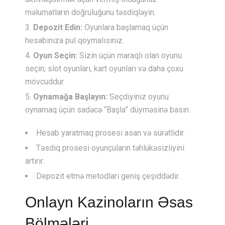
məlumatların doğruluğunu təsdiqləyin.
Depozit Edin:
Oyunlara başlamaq üçün
hesabınıza pul qoymalısınız.
Oyun Seçin:
Sizin üçün maraqlı olan oyunu
seçin; slot oyunları, kart oyunları və daha çoxu
mövcuddur.
Oynamağa Başlayın:
Seçdiyiniz oyunu
oynamaq üçün sadəcə “Başla” düyməsinə basın.
Hesab yaratmaq prosesi asan və sürətlidir.
Təsdiq prosesi oyunçuların təhlükəsizliyini
artırır.
Depozit etmə metodları geniş çeşiddədir.
Onlayn Kazinoların Əsas
Bölmələri