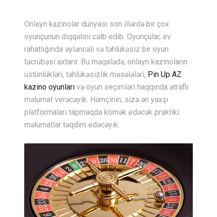
Onlayn kazinolar dünyası son illərdə bir çox
oyunçunun diqqətini cəlb edib. Oyunçular, ev
rahatlığında əyləncəli və təhlükəsiz bir oyun
təcrübəsi axtarır. Bu məqalədə, onlayn kazinoların
üstünlükləri, təhlükəsizlik məsələləri,
Pin Up AZ
kazino oyunları
və oyun seçimləri haqqında ətraflı
məlumat verəcəyik. Həmçinin, sizə ən yaxşı
platformaları tapmaqda kömək edəcək praktiki
məlumatlar təqdim edəcəyik.