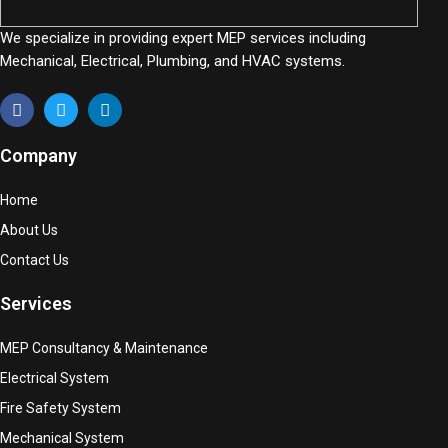
We specialize in providing expert MEP services including
Mechanical, Electrical, Plumbing, and HVAC systems.
Company
Home
About Us
Contact Us
Services
MEP Consultancy & Maintenance
Electrical System
Fire Safety System
Mechanical System