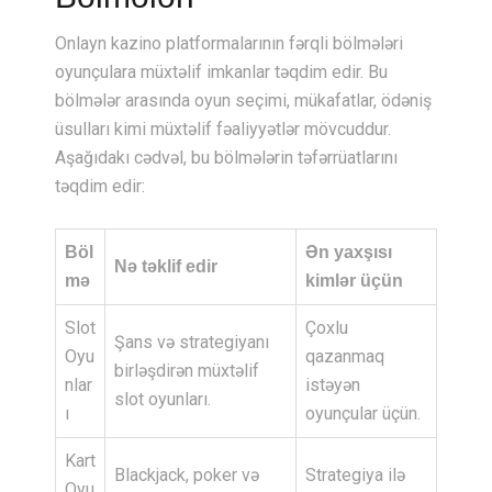
Onlayn kazino platformalarının fərqli bölmələri
oyunçulara müxtəlif imkanlar təqdim edir. Bu
bölmələr arasında oyun seçimi, mükafatlar, ödəniş
üsulları kimi müxtəlif fəaliyyətlər mövcuddur.
Aşağıdakı cədvəl, bu bölmələrin təfərrüatlarını
təqdim edir:
Böl
Ən yaxşısı
Nə təklif edir
mə
kimlər üçün
Slot
Çoxlu
Şans və strategiyanı
Oyu
qazanmaq
birləşdirən müxtəlif
nlar
istəyən
slot oyunları.
ı
oyunçular üçün.
Kart
Blackjack, poker və
Strategiya ilə
Oyu