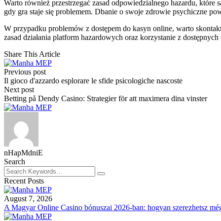
Warto również przestrzegać zasad odpowiedzialnego hazardu, które s
gdy gra staje się problemem. Dbanie o swoje zdrowie psychiczne powi
W przypadku problemów z dostępem do kasyn online, warto skontakt
zasad działania platform hazardowych oraz korzystanie z dostępnyc
Share This Article
Previous post
Il gioco d'azzardo esplorare le sfide psicologiche nascoste
Next post
Betting på Dendy Casino: Strategier för att maximera dina vinster
nHapMdniE
Search
Recent Posts
August 7, 2026
A Magyar Online Casino bónuszai 2026-ban: hogyan szerezhetsz még