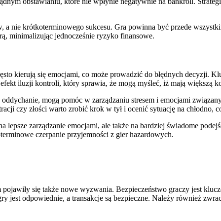
ozsądnym obstawianiu, które nie wpłynie negatywnie na bankroll. Strat
, a nie krótkoterminowego sukcesu. Gra powinna być przede wszystki
ą, minimalizując jednocześnie ryzyko finansowe.
sto kierują się emocjami, co może prowadzić do błędnych decyzji. Kl
efekt iluzji kontroli, który sprawia, że mogą myśleć, iż mają większą 
kie oddychanie, mogą pomóc w zarządzaniu stresem i emocjami związany
tracji czy złości warto zrobić krok w tył i ocenić sytuację na chłodn
epsze zarządzanie emocjami, ale także na bardziej świadome podejście
goterminowe czerpanie przyjemności z gier hazardowych.
nim pojawiły się także nowe wyzwania. Bezpieczeństwo graczy jest klu
 jest odpowiednie, a transakcje są bezpieczne. Należy również zwracać