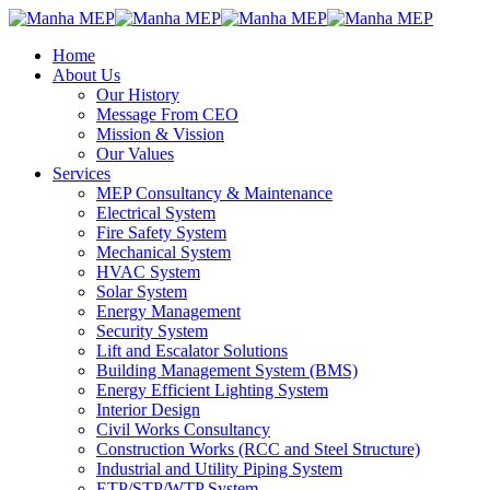
Home
About Us
Our History
Message From CEO
Mission & Vission
Our Values
Services
MEP Consultancy & Maintenance
Electrical System
Fire Safety System
Mechanical System
HVAC System
Solar System
Energy Management
Security System
Lift and Escalator Solutions
Building Management System (BMS)
Energy Efficient Lighting System
Interior Design
Civil Works Consultancy
Construction Works (RCC and Steel Structure)
Industrial and Utility Piping System
ETP/STP/WTP System