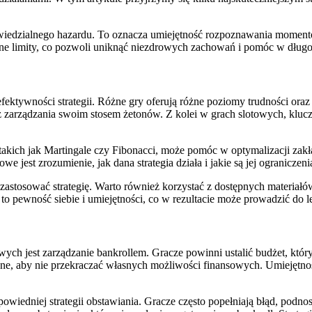
owiedzialnego hazardu. To oznacza umiejętność rozpoznawania momentó
ne limity, co pozwoli uniknąć niezdrowych zachowań i pomóc w długo
tywności strategii. Różne gry oferują różne poziomy trudności oraz 
 oraz zarządzania swoim stosem żetonów. Z kolei w grach slotowych, 
i, takich jak Martingale czy Fibonacci, może pomóc w optymalizacji z
 jest zrozumienie, jak dana strategia działa i jakie są jej ogranicze
zastosować strategię. Warto również korzystać z dostępnych materiałó
o pewność siebie i umiejętności, co w rezultacie może prowadzić do 
ych jest zarządzanie bankrollem. Gracze powinni ustalić budżet, który 
zne, aby nie przekraczać własnych możliwości finansowych. Umiejętn
wiedniej strategii obstawiania. Gracze często popełniają błąd, podn