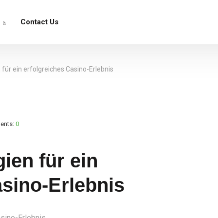
Contact Us
für ein erfolgreiches Casino-Erlebnis
ents:
0
ien für ein
asino-Erlebnis
asino-Erlebnis