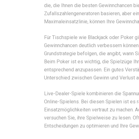
die, die Ihnen die besten Gewinnchancen bie
Zufallszahlengeneratoren basieren, aber ei
Maximaleinsatzlinie, können Ihre Gewinnch
Für Tischspiele wie Blackjack oder Poker gi
Gewinnchancen deutlich verbessern können. 
Grundstrategie befolgen, die angibt, wann S
Beim Poker ist es wichtig, die Spielzüge I
entsprechend anzupassen. Ein gutes Verstän
Unterschied zwischen Gewinn und Verlust 
Live-Dealer-Spiele kombinieren die Spann
Online-Spielens. Bei diesen Spielen ist es 
Einsatzmöglichkeiten vertraut zu machen. Ac
versuchen Sie, ihre Spielweise zu lesen. Of
Entscheidungen zu optimieren und Ihre Gew