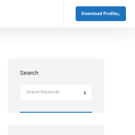
Download Profile
Search