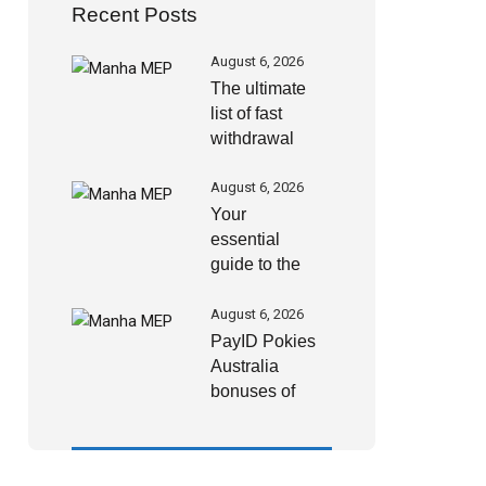
Recent Posts
August 6, 2026
The ultimate
list of fast
withdrawal
casinos
Canada:
August 6, 2026
Where to find
Your
the best
essential
Interac
guide to the
best online
casinos in
August 6, 2026
Australia: fast
PayID Pokies
deposits with
Australia
PayID
bonuses of
2026: Unlock
exciting
rewards for