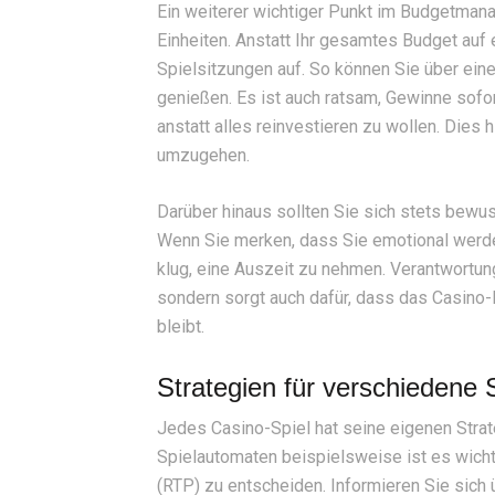
Ein weiterer wichtiger Punkt im Budgetmana
Einheiten. Anstatt Ihr gesamtes Budget auf 
Spielsitzungen auf. So können Sie über ein
genießen. Es ist auch ratsam, Gewinne sofo
anstatt alles reinvestieren zu wollen. Dies h
umzugehen.
Darüber hinaus sollten Sie sich stets bewus
Wenn Sie merken, dass Sie emotional werden
klug, eine Auszeit zu nehmen. Verantwortung
sondern sorgt auch dafür, dass das Casino-E
bleibt.
Strategien für verschiedene 
Jedes Casino-Spiel hat seine eigenen Strat
Spielautomaten beispielsweise ist es wicht
(RTP) zu entscheiden. Informieren Sie sich