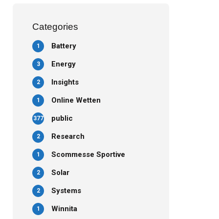
real money
play
Categories
Battery
1
Energy
3
Insights
2
Online Wetten
1
public
377
Research
2
Scommesse Sportive
1
Solar
2
Systems
2
Winnita
1