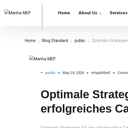
Home
About Us
Services
Home
Blog Standard
public
Optimale Strategien 
public
May 29, 2026
nHapMdniE
Comm
Optimale Strateg
erfolgreiches C
Optimale Strategien für ein erfolgreiches C