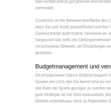
Boni sollten jedoch gut gelesen und verst
vermeiden.
Zusätzlich ist die Benutzeroberfläche des Ca
dass Sie sich leicht zurechtfinden und Ihre 
Casinos bieten auch mobile Versionen an, s
Vergessen Sie nicht, die Zahlungsmethoden 
verschiedene Optionen, um Einzahlungen u
gestalten.
Budgetmanagement und veran
Ein erfolgreiches Casino-Erlebnis beginnt 
Spielen ein Limit, das Sie bereit sind zu verli
den Bann der Spiele gezogen zu werden und
gute Strategie ist, nur Geld einzusetzen, de
Spielen unterhaltsam, ohne zu finanziellen 