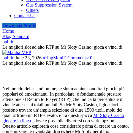
Gas Suppression System
Others
Contact Us
Download Profile
Home
Blog Standard
public
Le migliori slot ad alto RTP su Mr Sloty Casino: gioca e vinci di
public
June 23, 2026
nHapMdniE
Comments:
0
Le migliori slot ad alto RTP su Mr Sloty Casino: gioca e vinci di
Nel mondo dei casinò online, le slot machine sono tra i giochi più
popolari ed emozionanti. In particolare, è fondamentale prestare
attenzione al Return to Player (RTP), che indica la percentuale di
vincite attese sui totali puntati. Su Mr Sloty Casino, i giocatori
possono trovare un’ampia selezione di oltre 1500 titoli, molti dei
quali offrono un RTP elevato, e tra questi spicca
Mr Sloty Casino
giocare in linea
, dove è possibile divertirsi con varie opzioni.
Questo articolo esplorerà cosa considerare prima di creare un conto,
come iniziare, e i vantaggi di scegliere Mr Sloty per il tuo