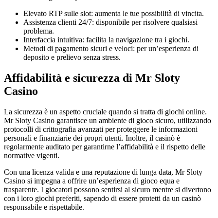
Elevato RTP sulle slot: aumenta le tue possibilità di vincita.
Assistenza clienti 24/7: disponibile per risolvere qualsiasi
problema.
Interfaccia intuitiva: facilita la navigazione tra i giochi.
Metodi di pagamento sicuri e veloci: per un’esperienza di
deposito e prelievo senza stress.
Affidabilità e sicurezza di Mr Sloty
Casino
La sicurezza è un aspetto cruciale quando si tratta di giochi online.
Mr Sloty Casino garantisce un ambiente di gioco sicuro, utilizzando
protocolli di crittografia avanzati per proteggere le informazioni
personali e finanziarie dei propri utenti. Inoltre, il casinò è
regolarmente auditato per garantirne l’affidabilità e il rispetto delle
normative vigenti.
Con una licenza valida e una reputazione di lunga data, Mr Sloty
Casino si impegna a offrire un’esperienza di gioco equa e
trasparente. I giocatori possono sentirsi al sicuro mentre si divertono
con i loro giochi preferiti, sapendo di essere protetti da un casinò
responsabile e rispettabile.