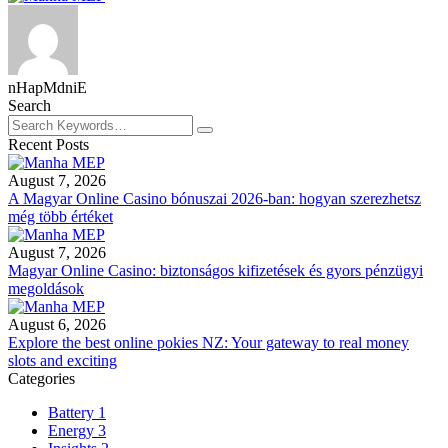
nHapMdniE
Search
Recent Posts
August 7, 2026
A Magyar Online Casino bónuszai 2026-ban: hogyan szerezhetsz
még több értéket
August 7, 2026
Magyar Online Casino: biztonságos kifizetések és gyors pénzügyi
megoldások
August 6, 2026
Explore the best online pokies NZ: Your gateway to real money
slots and exciting
Categories
Battery
1
Energy
3