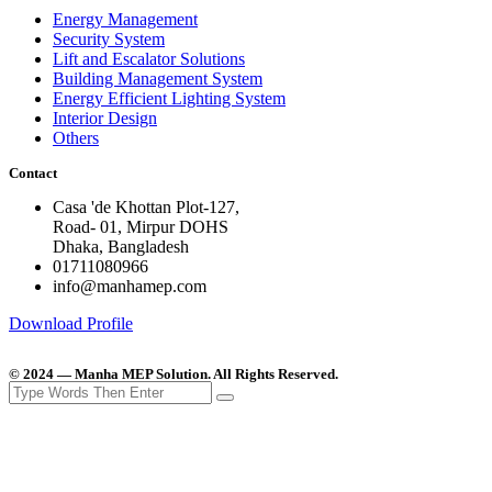
Energy Management
Security System
Lift and Escalator Solutions
Building Management System
Energy Efficient Lighting System
Interior Design
Others
Contact
Casa 'de Khottan Plot-127,
Road- 01, Mirpur DOHS
Dhaka, Bangladesh
01711080966
info@manhamep.com
Download Profile
© 2024 — Manha MEP Solution. All Rights Reserved.