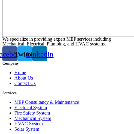
We specialize in providing expert MEP services including
Mechanical, Electrical, Plumbing, and HVAC systems.
acebook
Twitter
Linkedin
Company
Home
About Us
Contact Us
Services
MEP Consultancy & Maintenance
Electrical System
Fire Safety System
Mechanical System
HVAC System
Solar System