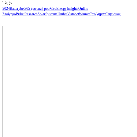
Tags
2024
Battery
bet365 ζωντανή ρουλέτα
Energy
Insights
Online
Στοίχημα
Pribet
Research
Solar
Systems
Unibet
Vistabet
Winnita
Στοίχημα
αθλητισμος