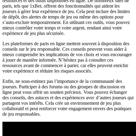
ressources et des outils disponibles en ligne. De nombreux sites de
paris, tels que 1xBet, offrent des fonctionnalités qui aident les
joueurs à gérer leur expérience de jeu. Cela peut inclure des limites
de dépôt, des alertes de temps de jeu ou même des options pour
s’auto-exclure temporairement. En utilisant ces outils, vous pouvez
mieux contrôler votre temps et votre argent, rendant ainsi votre
expérience de jeu plus sécurisée.
Les plateformes de paris en ligne mettent souvent à disposition des
conseils sur le jeu responsable. Ces conseils peuvent vous aider à
mieux comprendre les implications de vos choix et vous encourager
à jouer de manière informée. N’hésitez pas à consulter ces
ressources avant de commencer à parier, car elles peuvent enrichir
votre expérience et réduire les risques associés.
Enfin, ne sous-estimez pas l’importance de la communauté des
joueurs. Participer à des forums ou des groupes de discussion en
ligne peut vous offrir un soutien précieux. Vous pouvez échanger
des conseils, des astuces et des expériences avec d’autres joueurs qui
partagent vos intérêts. Cela crée un environnement de jeu plus
collaboratif et peut renforcer votre engagement envers des pratiques
de jeu responsables.