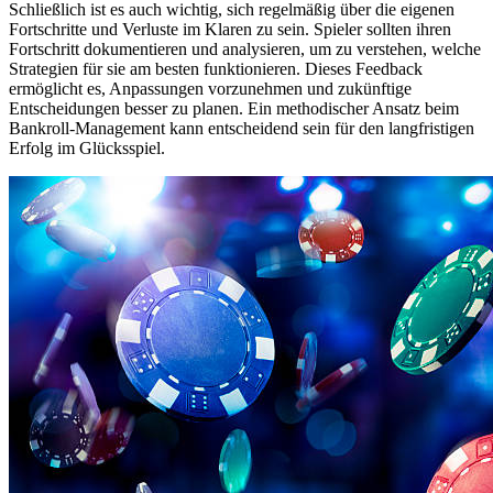
Schließlich ist es auch wichtig, sich regelmäßig über die eigenen
Fortschritte und Verluste im Klaren zu sein. Spieler sollten ihren
Fortschritt dokumentieren und analysieren, um zu verstehen, welche
Strategien für sie am besten funktionieren. Dieses Feedback
ermöglicht es, Anpassungen vorzunehmen und zukünftige
Entscheidungen besser zu planen. Ein methodischer Ansatz beim
Bankroll-Management kann entscheidend sein für den langfristigen
Erfolg im Glücksspiel.