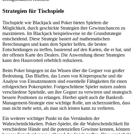
Strategien für Tischspiele
Tischspiele wie Blackjack und Poker bieten Spielern die
Möglichkeit, durch geschickte Strategien ihre Gewinnchancen zu
maximieren. Im Blackjack beispielsweise ist die Grundstrategie
entscheidend. Diese Strategie basiert auf mathematischen
Berechnungen und kann dem Spieler helfen, die besten
Entscheidungen zu treffen, basierend auf den Karten, die er hat, und
der offenen Karte des Dealers. Die Anwendung dieser Strategien
kann den Hausvorteil erheblich reduzieren.
Beim Poker hingegen ist das Wissen über die Gegner von großer
Bedeutung. Das Bluffen, das Lesen von Körpersprache und die
Analyse von Einsatzmustern sind essentielle Fähigkeiten für einen
erfolgreichen Pokerspieler. Fortgeschrittene Spieler nutzen zudem
verschiedene Spielstile, um ihre Gegner zu verwirren und strategisch
bessere Positionen zu erlangen. Hierbei spielt auch die Bankroll-
Management-Strategie eine wichtige Rolle, um sicherzustellen, dass
man nicht mehr setzt, als man sich leisten kann zu verlieren.
Ein weiterer wichtiger Punkt ist das Verständnis der
Wahrscheinlichkeiten. Poker-Spieler, die die Wahrscheinlichkeit für
verschiedene Hände und die potenziellen Gewinne kennen, können