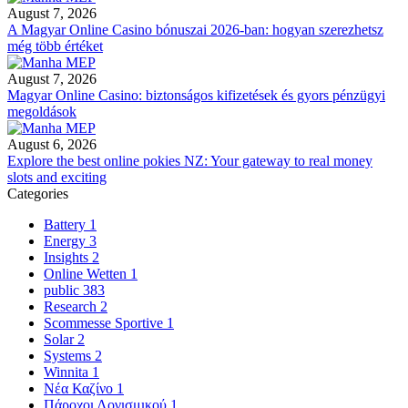
August 7, 2026
A Magyar Online Casino bónuszai 2026-ban: hogyan szerezhetsz
még több értéket
August 7, 2026
Magyar Online Casino: biztonságos kifizetések és gyors pénzügyi
megoldások
August 6, 2026
Explore the best online pokies NZ: Your gateway to real money
slots and exciting
Categories
Battery
1
Energy
3
Insights
2
Online Wetten
1
public
383
Research
2
Scommesse Sportive
1
Solar
2
Systems
2
Winnita
1
Νέα Καζίνο
1
Πάροχοι Λογισμικού
1