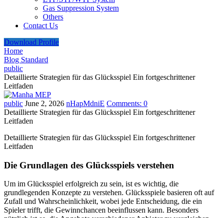
Gas Suppression System
Others
Contact Us
Download Profile
Home
Blog Standard
public
Detaillierte Strategien für das Glücksspiel Ein fortgeschrittener
Leitfaden
public
June 2, 2026
nHapMdniE
Comments:
0
Detaillierte Strategien für das Glücksspiel Ein fortgeschrittener
Leitfaden
Detaillierte Strategien für das Glücksspiel Ein fortgeschrittener
Leitfaden
Die Grundlagen des Glücksspiels verstehen
Um im Glücksspiel erfolgreich zu sein, ist es wichtig, die
grundlegenden Konzepte zu verstehen. Glücksspiele basieren oft auf
Zufall und Wahrscheinlichkeit, wobei jede Entscheidung, die ein
Spieler trifft, die Gewinnchancen beeinflussen kann. Besonders