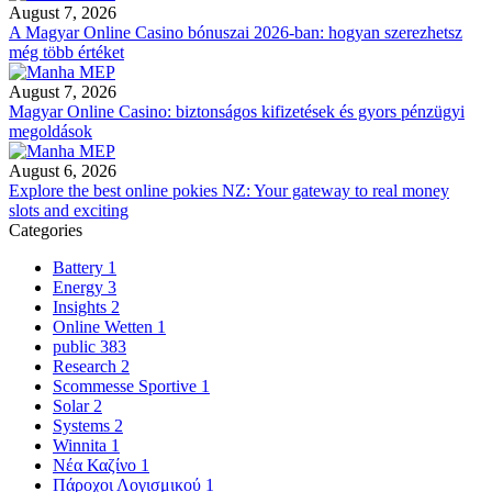
August 7, 2026
A Magyar Online Casino bónuszai 2026-ban: hogyan szerezhetsz
még több értéket
August 7, 2026
Magyar Online Casino: biztonságos kifizetések és gyors pénzügyi
megoldások
August 6, 2026
Explore the best online pokies NZ: Your gateway to real money
slots and exciting
Categories
Battery
1
Energy
3
Insights
2
Online Wetten
1
public
383
Research
2
Scommesse Sportive
1
Solar
2
Systems
2
Winnita
1
Νέα Καζίνο
1
Πάροχοι Λογισμικού
1