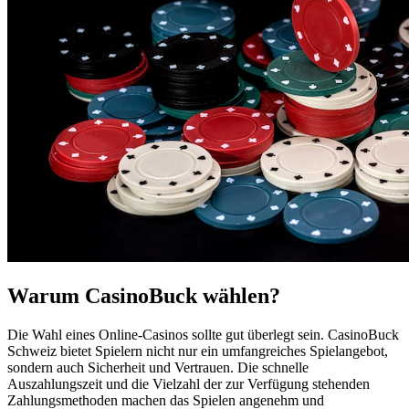
Warum CasinoBuck wählen?
Die Wahl eines Online-Casinos sollte gut überlegt sein. CasinoBuck
Schweiz bietet Spielern nicht nur ein umfangreiches Spielangebot,
sondern auch Sicherheit und Vertrauen. Die schnelle
Auszahlungszeit und die Vielzahl der zur Verfügung stehenden
Zahlungsmethoden machen das Spielen angenehm und