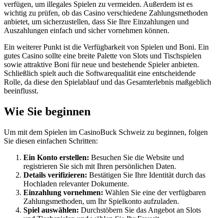
verfügen, um illegales Spielen zu vermeiden. Außerdem ist es
wichtig zu prüfen, ob das Casino verschiedene Zahlungsmethoden
anbietet, um sicherzustellen, dass Sie Ihre Einzahlungen und
Auszahlungen einfach und sicher vornehmen können.
Ein weiterer Punkt ist die Verfügbarkeit von Spielen und Boni. Ein
gutes Casino sollte eine breite Palette von Slots und Tischspielen
sowie attraktive Boni für neue und bestehende Spieler anbieten.
Schließlich spielt auch die Softwarequalität eine entscheidende
Rolle, da diese den Spielablauf und das Gesamterlebnis maßgeblich
beeinflusst.
Wie Sie beginnen
Um mit dem Spielen im CasinoBuck Schweiz zu beginnen, folgen
Sie diesen einfachen Schritten:
Ein Konto erstellen:
Besuchen Sie die Website und
registrieren Sie sich mit Ihren persönlichen Daten.
Details verifizieren:
Bestätigen Sie Ihre Identität durch das
Hochladen relevanter Dokumente.
Einzahlung vornehmen:
Wählen Sie eine der verfügbaren
Zahlungsmethoden, um Ihr Spielkonto aufzuladen.
Spiel auswählen:
Durchstöbern Sie das Angebot an Slots