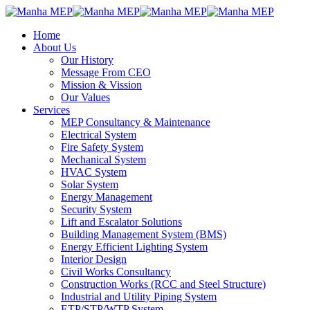
Home
About Us
Our History
Message From CEO
Mission & Vission
Our Values
Services
MEP Consultancy & Maintenance
Electrical System
Fire Safety System
Mechanical System
HVAC System
Solar System
Energy Management
Security System
Lift and Escalator Solutions
Building Management System (BMS)
Energy Efficient Lighting System
Interior Design
Civil Works Consultancy
Construction Works (RCC and Steel Structure)
Industrial and Utility Piping System
ETP/STP/WTP System