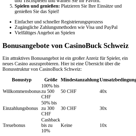
und Tischspielen und wählen Sie Ihr Favorit.
Spielen und genießen:
Platzieren Sie Ihre Einsätze und
genießen Sie das Spiel!
Einfacher und schneller Registrierungsprozess
Zugängliche Zahlungsmethoden wie Visa und PayPal
Vielfältiges Angebot an Spielen
Bonusangebote von CasinoBuck Schweiz
Ein attraktives Bonusangebot ist ein großer Anreiz für Spieler, ein
neues Casino auszuprobieren. Hier ist eine Übersicht über die
Bonusstruktur von CasinoBuck Schweiz:
Bonustyp
Größe
Mindestanzahlung
Umsatzbedingun
100% bis
Willkommensbonus
zu 500
50 CHF
40x
CHF
50% bis
Einzahlungsbonus
zu 300
30 CHF
30x
CHF
Cashback
Treuebonus
bis zu
Keine
10x
10%