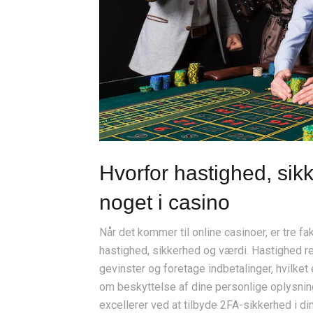
Hvorfor hastighed, sik
noget i casino
Når det kommer til online casinoer, er tre fa
hastighed, sikkerhed og værdi. Hastighed refe
gevinster og foretage indbetalinger, hvilket
om beskyttelse af dine personlige oplysnin
excellerer ved at tilbyde 2FA-sikkerhed i dine