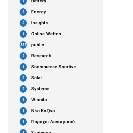
Battery
1
Energy
3
Insights
2
Online Wetten
1
public
383
Research
2
Scommesse Sportive
1
Solar
2
Systems
2
Winnita
1
Νέα Καζίνο
1
Πάροχοι Λογισμικού
1
Στοίχημα
1