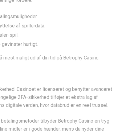
ntlige fordele:
talingsmuligheder.
telse af spillerdata.
aler-spil.
 gevinster hurtigt.
å mest muligt ud af din tid på Betrophy Casino.
kkerhed. Casinoet er licenseret og benytter avanceret
ængelige 2FA-sikkerhed tilføjer et ekstra lag af
ns digitale verden, hvor databrud er en reel trussel.
 betalingsmetoder tilbyder Betrophy Casino en tryg
t dine midler er i gode hænder, mens du nyder dine