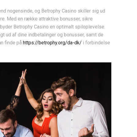
end nogensinde, og Betrophy Casino skiller sig ud
re. Med en række attraktive bonusser, sikre
lbyder Betrophy Casino en optimalt spiloplevelse.
igt ud af dine indbetalinger og bonusser, samt de
an finde på
https://betrophy.org/da-dk/
i forbindelse