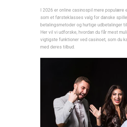
I 2026 er online casinospil mere populære 
som et førsteklasses valg for danske spille
betalingsmetoder og hurtige udbetalinger ti
Her vil vi udforske, hvordan du får mest mul
vigtigste funktioner ved casinoet, som du k
med deres tilbud.