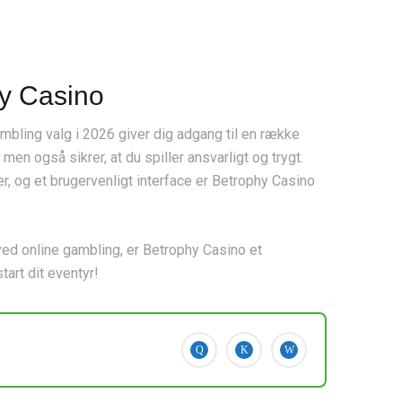
y Casino
bling valg i 2026 giver dig adgang til en række
men også sikrer, at du spiller ansvarligt og trygt.
r, og et brugervenligt interface er Betrophy Casino
ved online gambling, er Betrophy Casino et
tart dit eventyr!