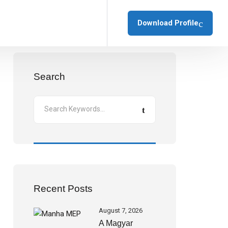
Download Profile
Search
Recent Posts
August 7, 2026
A Magyar