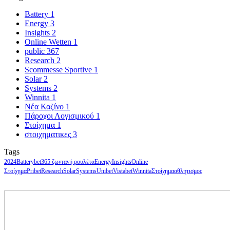
Battery
1
Energy
3
Insights
2
Online Wetten
1
public
367
Research
2
Scommesse Sportive
1
Solar
2
Systems
2
Winnita
1
Νέα Καζίνο
1
Πάροχοι Λογισμικού
1
Στοίχημα
1
στοιχηματικες
3
Tags
2024
Battery
bet365 ζωντανή ρουλέτα
Energy
Insights
Online
Στοίχημα
Pribet
Research
Solar
Systems
Unibet
Vistabet
Winnita
Στοίχημα
αθλητισμος