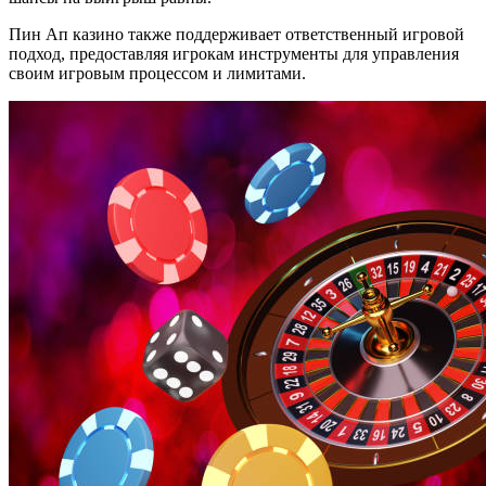
Пин Ап казино также поддерживает ответственный игровой
подход, предоставляя игрокам инструменты для управления
своим игровым процессом и лимитами.