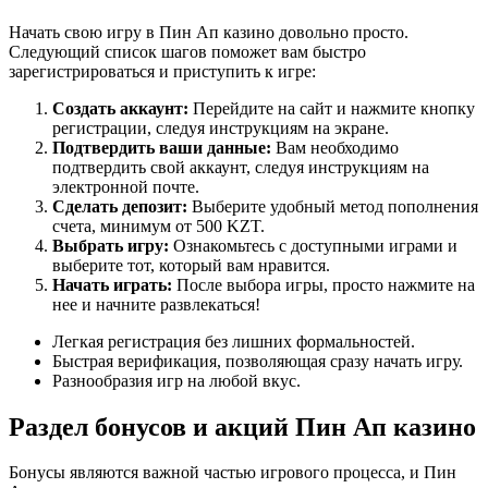
Начать свою игру в Пин Ап казино довольно просто.
Следующий список шагов поможет вам быстро
зарегистрироваться и приступить к игре:
Создать аккаунт:
Перейдите на сайт и нажмите кнопку
регистрации, следуя инструкциям на экране.
Подтвердить ваши данные:
Вам необходимо
подтвердить свой аккаунт, следуя инструкциям на
электронной почте.
Сделать депозит:
Выберите удобный метод пополнения
счета, минимум от 500 KZT.
Выбрать игру:
Ознакомьтесь с доступными играми и
выберите тот, который вам нравится.
Начать играть:
После выбора игры, просто нажмите на
нее и начните развлекаться!
Легкая регистрация без лишних формальностей.
Быстрая верификация, позволяющая сразу начать игру.
Разнообразия игр на любой вкус.
Раздел бонусов и акций Пин Ап казино
Бонусы являются важной частью игрового процесса, и Пин