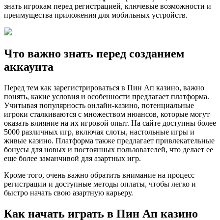
знать игрокам перед регистрацией, ключевые возможности и
преимущества приложения для мобильных устройств.
Что важно знать перед созданием
аккаунта
Перед тем как зарегистрироваться в Пин Ап казино, важно
понять, какие условия и особенности предлагает платформа.
Учитывая популярность онлайн-казино, потенциальные
игроки сталкиваются с множеством нюансов, которые могут
оказать влияние на их игровой опыт. На сайте доступны более
5000 различных игр, включая слоты, настольные игры и
живые казино. Платформа также предлагает привлекательные
бонусы для новых и постоянных пользователей, что делает ее
еще более заманчивой для азартных игр.
Кроме того, очень важно обратить внимание на процесс
регистрации и доступные методы оплаты, чтобы легко и
быстро начать свою азартную карьеру.
Как начать играть в Пин Ап казино